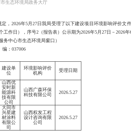
同市生态环境局政务大厅
规定，
20
26
年
5
月
27日
我局受理了
以下建设
项目环境影响评价文
0个工作日
）
，序号
2（报告表）公
示期为
20
26
年
5月27日
－
2026年
服务中心市
生态环境局
窗口）
邮
编：
037006
建设单
环境影响评价
受理日期
位
机构
山西优
安时新
山西广森环保
能源科
2026.5.27
科技有限公司
技有限
公司
大同市
兴星建
山西权发工程
材涂料
设计咨询有限
2026.5.27
有限公
公司
司