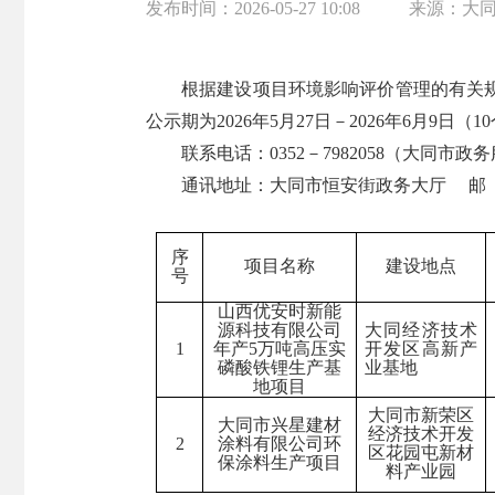
发布时间：
2026-05-27 10:08
来源：
大
根据建设项目环境影响评价管理的有关
公
示期为
20
26
年
5月27日
－
2026年6月9
日（
1
联系电话：
0352－7982058（大同市
政务
通讯地址：大同市恒安街政务大厅
序
项目名称
建设地点
号
山西优安时新能
源科技有限公司
大同经济技术
1
年产
5万吨高压实
开发区高新产
磷酸铁锂生产基
业基地
地项目
大同市
新荣区
大同市兴星建材
经济技术开发
2
涂料有限公司环
区花园屯新材
保涂料生产项目
料产业园