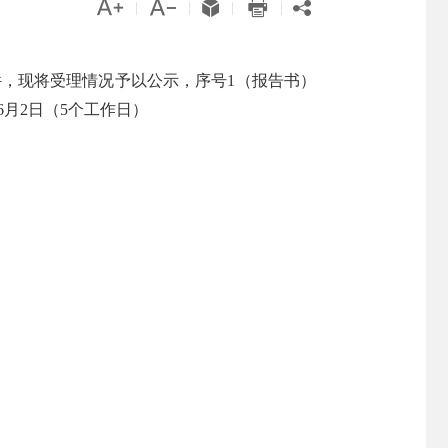





|
|
|
|
件，现将受理情况予以公示
，序号
1（报告书）
6月2
日（
5个工作日
）