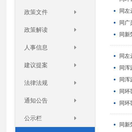
同左
政策文件
同广
政策解读
同新荣
人事信息
同左
建议提案
同浑
同浑
法律法规
同环罚
通知公告
同环罚
公示栏
同新荣