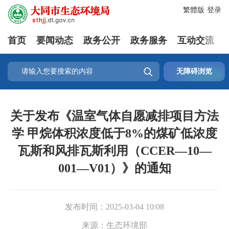
繁體版
登录
首页
要闻动态
政务公开
政务服务
互动交流

无障碍浏览
关于发布《温室气体自愿减排项目方法
学 甲烷体积浓度低于8%的煤矿低浓度
瓦斯和风排瓦斯利用（CCER—10—
001—V01）》的通知
发布时间：
2025-03-04 10:08
来源：
生态环境部