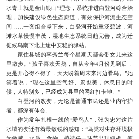
水青山就是金山银山”理念，系统推进白登河综合治
理，加快建设绿色生态廊道，有效保护河流生态空
间……一套组合拳下来，白登河开始重泛碧波，河
滩水草慢慢丰茂，湿地生态系统日趋完善，成为迁
徙候鸟南下北上途中安稳的驿站。
家住县城的李秀兰每个星期天都会带女儿来这
里散步。“孩子喜欢天鹅，自从今年4月份见到后，
更是开心得不得了，天天盼着周末来河边看鸟。”她
笑着说，“现在这里空气好、景也美，休息日的时
候，人特别多，已经成为县里的网红打卡地。”
白登河的改变，无论是普通市民还是业内守护
者，都深有体会。
作为常年扎根一线的“爱鸟人”，张为忠对这片
水域的变迁有着最敏锐的感知：“鸟类对生存环境极
为敏感，水质、食物、植被任一环节出现短板，便