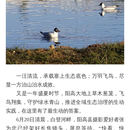
一汪清流，承载塞上生态底色；万羽飞鸟，尽
显一方治山治水成效。
又是一年盛夏时节，阳高大地上草木葱茏，飞
鸟翔集，守护绿水青山，推进全域生态治理的生动
实践，在这里有了最生动的答案。
6月20日清晨，白登河畔，阳高县摄影爱好者张
为忠已经架好长焦镜头，屏息等待。“快看、快