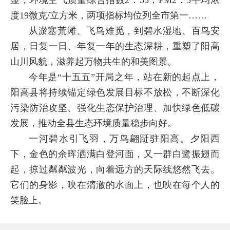
度19微克/立方米，两项指标均位列全市第一……
从淤塞荒滩、飞鸟难觅，到碧水湿地、百鸟安
居，日复一日、年复一年的生态深耕，重塑了阳高
山川风貌，滋养起万物共生的和美图景。
今年是“十五五”开局之年，站在新的起点上，
阳高县将持续锚定绿色发展目标不放松，不断深化
污染防治攻坚、强化生态保护治理、加快绿色低碳
发展，推动全县生态环境质量稳步向好。
一河碧水引飞羽，万鸟翩跹驻阳高。夕阳西
下，金色的余晖洒满白登河面，又一群白鹭振翅而
起，掠过粼粼波光，向着远方的天际线悠然飞去。
它们的身影，映在清澈的水面上，也映在每个人的
笑脸上。