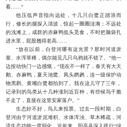
看……”
他压低声音指向远处，十几只白鹭正踏浪而
行，修长的腿探入清波，惊起一圈圈涟漪；不远处
的浅滩上，成群的赤麻鸭低头觅食，不时把脑袋扎
进水里，屁股翘得老高……
“放在以前，白登河哪有这光景？那时河道淤
塞、水浑草稀，偶尔能见几只乌鸦就不错了。”他一
边按动快门一边感慨，“现在不一样了，春天有大天
鹅、赤麻鸭，夏天池鹭、凤头䴙䴘，连一级保护动
物黑鹳、黄嘴白鹭都拍到了。我在这儿守了三年，
记录到的鸟类从十几种涨到近百种，有些候鸟干脆
不走了，直接在这里安家落户。”
生态好不好，鸟儿来投票。过去一段时期，白
登河由于河道淤泥堆积、水体浑浊、草木稀疏，河
流生态功能一度弱化。近年来，阳高县深入践行“绿