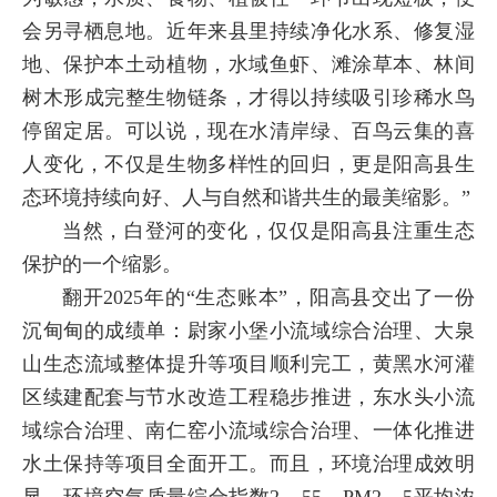
会另寻栖息地。近年来县里持续净化水系、修复湿
地、保护本土动植物，水域鱼虾、滩涂草本、林间
树木形成完整生物链条，才得以持续吸引珍稀水鸟
停留定居。可以说，现在水清岸绿、百鸟云集的喜
人变化，不仅是生物多样性的回归，更是阳高县生
态环境持续向好、人与自然和谐共生的最美缩影。”
当然，白登河的变化，仅仅是阳高县注重生态
保护的一个缩影。
翻开2025年的“生态账本”，阳高县交出了一份
沉甸甸的成绩单：尉家小堡小流域综合治理、大泉
山生态流域整体提升等项目顺利完工，黄黑水河灌
区续建配套与节水改造工程稳步推进，东水头小流
域综合治理、南仁窑小流域综合治理、一体化推进
水土保持等项目全面开工。而且，环境治理成效明
显，环境空气质量综合指数2．55，PM2．5平均浓