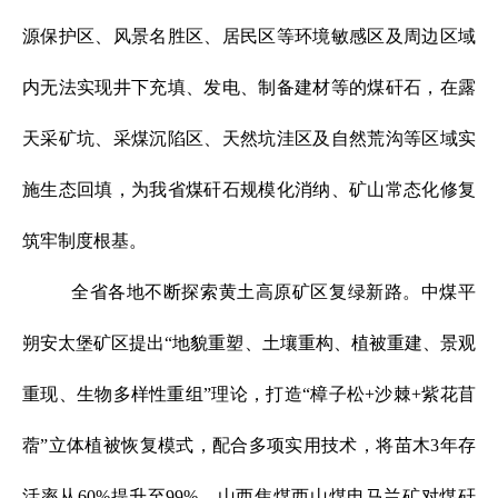
源保护区、风景名胜区、居民区等环境敏感区及周边区域
内无法实现井下充填、发电、制备建材等的煤矸石，在露
天采矿坑、采煤沉陷区、天然坑洼区及自然荒沟等区域实
施生态回填，为我省煤矸石规模化消纳、矿山常态化修复
筑牢制度根基。
全省各地不断探索黄土高原矿区复绿新路。中煤平
朔安太堡矿区提出“地貌重塑、土壤重构、植被重建、景观
重现、生物多样性重组”理论，打造“樟子松+沙棘+紫花苜
蓿”立体植被恢复模式，配合多项实用技术，将苗木3年存
活率从60%提升至99%。山西焦煤西山煤电马兰矿对煤矸