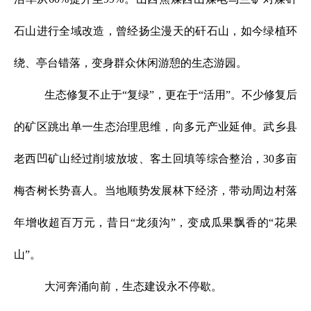
石山进行全域改造，曾经扬尘漫天的矸石山，如今绿植环
绕、亭台错落，变身群众休闲游憩的生态游园。
生态修复不止于“复绿”，更在于“活用”。不少修复后
的矿区跳出单一生态治理思维，向多元产业延伸。武乡县
老西凹矿山经过削坡放坡、客土回填等综合整治，30多亩
梅杏树长势喜人。当地顺势发展林下经济，带动周边村落
年增收超百万元，昔日“龙须沟”，变成瓜果飘香的“花果
山”。
大河奔涌向前，生态建设永不停歇。