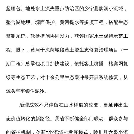
起腰包。地处水土流失重点防治区的乡宁县驮涧小流域，
整合淤地坝、塬面保护、黄河提水等多项工程，搭配生态
监测系统，软硬措施协同发力，获评国家水土保持示范工
程。眼下，黄河干流芮城段黄土塬生态修复治理项目（一
期工程）总承包项目加快建设，依托客土喷播、格宾网复
绿等生态工艺，对十余公里生态缓冲带开展系统修复，从
源头牢牢锁住泥沙。
治理成效不只停留在山水样貌的改变，更延伸出生
态价值转化的新路径。我省不断健全部门联动、群众参与
的管护机制，创新“小流域+”发展模式，陵川县六泉小流