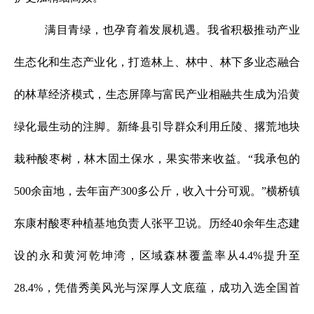
满目青绿，也孕育着发展机遇。我省积极推动产业
生态化和生态产业化，打造林上、林中、林下多业态融合
的林草经济模式，生态屏障与富民产业相融共生成为沿黄
绿化最生动的注脚。新绛县引导群众利用丘陵、撂荒地块
栽种酸枣树，林木固土保水，果实带来收益。“我承包的
500余亩地，去年亩产300多公斤，收入十分可观。”横桥镇
东康村酸枣种植基地负责人张平卫说。历经40余年生态建
设的永和黄河乾坤湾，区域森林覆盖率从4.4%提升至
28.4%，凭借秀美风光与深厚人文底蕴，成功入选全国首