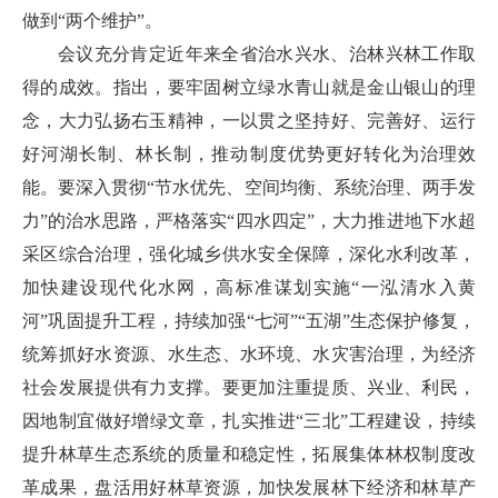
做到“两个维护”。
会议充分肯定近年来全省治水兴水、治林兴林工作取
得的成效。指出，要牢固树立绿水青山就是金山银山的理
念，大力弘扬右玉精神，一以贯之坚持好、完善好、运行
好河湖长制、林长制，推动制度优势更好转化为治理效
能。要深入贯彻“节水优先、空间均衡、系统治理、两手发
力”的治水思路，严格落实“四水四定”，大力推进地下水超
采区综合治理，强化城乡供水安全保障，深化水利改革，
加快建设现代化水网，高标准谋划实施“一泓清水入黄
河”巩固提升工程，持续加强“七河”“五湖”生态保护修复，
统筹抓好水资源、水生态、水环境、水灾害治理，为经济
社会发展提供有力支撑。要更加注重提质、兴业、利民，
因地制宜做好增绿文章，扎实推进“三北”工程建设，持续
提升林草生态系统的质量和稳定性，拓展集体林权制度改
革成果，盘活用好林草资源，加快发展林下经济和林草产