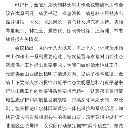
6月5日，全省河湖长制林长制工作会议暨防汛工作会
议在太原召开。省委书记、省总河长、省总林长唐登杰出
席并讲话。省长、省总河长、省总林长卢东亮主持。省领
导董晓宇、林红玉、景普秋、徐朝锋出席，汪海洲、常书
铭通报有关情况。
会议指出，党的十八大以来，习近平总书记就治水治
林工作作出一系列重要论述，每次莅晋考察都对山西生态
环境保护工作提出重要要求，为我们做好治水治林工作、
推进美丽山西建设指明了前进方向、提供了根本遵循。全
省上下要深入学习贯彻习近平生态文明思想和习近平总书
记对山西工作的重要讲话重要指示精神，认真落实黄河流
域生态保护和高质量发展战略，持续深化河湖长制、林长
制，统筹推进山水林田湖草沙一体化保护和系统治理，加
快建设人与自然和谐共生的美丽山西，筑牢黄河中游和华
北地区生态屏障，以实际行动坚定拥护“两个确立”、坚决