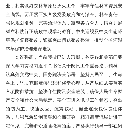
业，扎实做好森林草原防灭火工作，牢牢守住林草资源安
全底线。要压紧压实各级党委政府和河湖长、林长责任，
强化规划引领，完善治理体系，凝聚各方合力，结合开展
树立和践行正确政绩观学习教育、中央巡视及中央生态环
境保护督察整改，狠抓突出问题整改整治，推动全省河湖
林草保护治理走深走实。
会议强调，当前我省已进入汛期，各级各相关部门要
深入学习贯彻习近平总书记关于防汛工作重要指示精神，
认真落实党中央、国务院决策部署，坚持人民至上、生命
至上，坚决克服麻痹思想和侥幸心理，从严从细从实落实
各项防御措施，坚决守住防汛安全底线，确保人民生命财
产安全和社会大局稳定。要全面进入汛期工作状态，突出
预防为主、快速反应、统筹联动，健全逐级包保责任体
系，加强气象监测预警和会商研判，精准调度流域防洪工
程体系，完善群众避险撤离预案，严格执行领导干部在岗