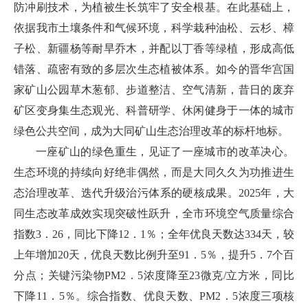
防冲刷技术，为植被生长筑牢了安全根基。在此基础上，
依据我市土壤条件和气候环境，科学栽种油松、云杉、樟
子松、新疆杨等耐旱乔木，并配以丁香等绿植，形成高低
错落、疏密有致的多层次生态植被体系。如今的晋华宫国
家矿山公园草木葱郁、步道整洁、空气清新，昔日的废弃
矿区变身集生态观光、科普研学、休闲健身于一体的城市
绿色公共空间，成为大同矿山生态治理改革的标杆地标。
一座矿山的绿色重生，见证了一座城市的改革决心。
生态环境的持续向好绝非偶然，而是大同久久为功推进生
态治理改革、迭代升级治污体系的硬核成果。2025年，大
同生态改革成效实现突破性跃升，全市环境空气质量综合
指数3．26，同比下降12．1％；全年优良天数达334天，较
上年增加20天，优良天数比例升至91．5％，提升5．7个百
分点；关键污染物PM2．5浓度降至23微克/立方米，同比
下降11．5％。综合指数、优良天数、PM2．5浓度三项核