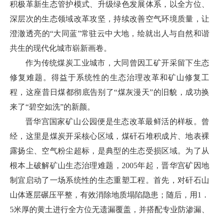
积极革新生态管护模式、升级绿色发展体系，以全方位、
深层次的生态领域改革攻坚，持续改善空气环境质量，让
澄澈透亮的“大同蓝”常驻云中大地，绘就出人与自然和谐
共生的现代化城市崭新画卷。
作为传统煤炭工业城市，大同曾因工矿开采留下生态
修复难题。得益于系统性的生态治理改革和矿山修复工
程，这座昔日煤都彻底告别了“煤灰漫天”的旧貌，成功换
来了“碧空如洗”的新颜。
晋华宫国家矿山公园便是生态改革最鲜活的样板。曾
经，这里是煤炭开采核心区域，煤矸石堆积成片、地表裸
露扬尘、空气粉尘超标，是典型的生态受损区域。为了从
根本上破解矿山生态治理难题，2005年起，晋华宫矿因地
制宜启动了一场系统性的生态重塑工程。首先，对矸石山
山体逐层碾压平整，有效消除地质塌陷隐患；随后，用1．
5米厚的黄土进行全方位无遗漏覆盖，并搭配专业防渗漏、