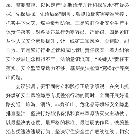
采、监测监控、以风定产”瓦斯治理方针和探放水“有疑必
探、先探后掘、先治后采”制度，狠抓顶板灾害精准管控，
抓实井下火灾、煤尘爆炸防治。三是紧盯企业安全生产主
体责任落实，对各类违章行为零容忍、严处罚。四是紧盯
从业人员安全素质提升，让一线矿工知风险、会避险、能
自救。五是紧盯行业监管和属地管理责任落实，着力纠治
安全发展理念树得不牢、法治意识淡薄、“关键人”责任不
落实、安全监管穿透力不够、基层执法检查“宽松软”等突
出问题。
会议强调，要牢固树立和践行正确政绩观，在突出抓
好煤矿安全风险隐患专项整治行动的同时，全面开展好道
路交通、旅游、消防、非煤矿山、危化品等领域安全隐患
排查整治，坚决打好防汛备汛和森林草原防灭火主动仗，
以最坚决的态度、最严格的标准、最过硬的作风，铁腕整
治各类违法违规行为，坚决守住安全生产底线红线，切实