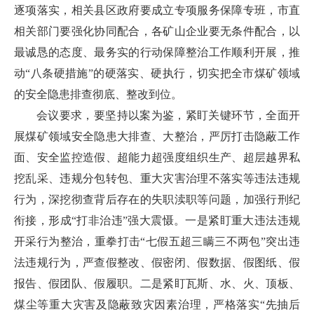
逐项落实，相关县区政府要成立专项服务保障专班，市直
相关部门要强化协同配合，各矿山企业要无条件配合，以
最诚恳的态度、最务实的行动保障整治工作顺利开展，推
动“八条硬措施”的硬落实、硬执行，切实把全市煤矿领域
的安全隐患排查彻底、整改到位。
会议要求，要坚持以案为鉴，紧盯关键环节，全面开
展煤矿领域安全隐患大排查、大整治，严厉打击隐蔽工作
面、安全监控造假、超能力超强度组织生产、超层越界私
挖乱采、违规分包转包、重大灾害治理不落实等违法违规
行为，深挖彻查背后存在的失职渎职等问题，加强行刑纪
衔接，形成“打非治违”强大震慑。一是紧盯重大违法违规
开采行为整治，重拳打击“七假五超三瞒三不两包”突出违
法违规行为，严查假整改、假密闭、假数据、假图纸、假
报告、假团队、假履职。二是紧盯瓦斯、水、火、顶板、
煤尘等重大灾害及隐蔽致灾因素治理，严格落实“先抽后