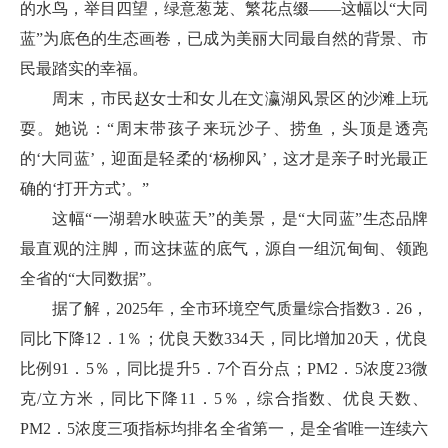
的水鸟，举目四望，绿意葱茏、繁花点缀——这幅以“大同
蓝”为底色的生态画卷，已成为美丽大同最自然的背景、市
民最踏实的幸福。
周末，市民赵女士和女儿在文瀛湖风景区的沙滩上玩
耍。她说：“周末带孩子来玩沙子、捞鱼，头顶是透亮
的‘大同蓝’，迎面是轻柔的‘杨柳风’，这才是亲子时光最正
确的‘打开方式’。”
这幅“一湖碧水映蓝天”的美景，是“大同蓝”生态品牌
最直观的注脚，而这抹蓝的底气，源自一组沉甸甸、领跑
全省的“大同数据”。
据了解，2025年，全市环境空气质量综合指数3．26，
同比下降12．1％；优良天数334天，同比增加20天，优良
比例91．5％，同比提升5．7个百分点；PM2．5浓度23微
克/立方米，同比下降11．5％，综合指数、优良天数、
PM2．5浓度三项指标均排名全省第一，是全省唯一连续六