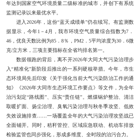
年达到国家空气环境质量二级标准的城市，并创下有系统
监测记录以来最优水平。
进入2026年，这份“蓝天成绩单”仍在续写。有监测数
据显示，今年1－4月，我市环境空气质量综合指数为7．
46，优良天数比例为85．8％，PM2．5平均浓度为30．6微
克/立方米，三项主要指标在全省均排名第一。
数据领跑的背后，离不开2026年大同大气污染治理步
入“精准化”新阶段后推出的一系列硬核举措。今年，市生
态环境局先后印发《关于强化当前大气污染防治工作的通
知》《2026年大同市生态环境工作要点》等文件，为全年
治污划定“路线图”、压实“责任链”。燃煤锅炉整治、清洁
取暖扩面、扬尘治理、臭氧污染治理与秋冬季攻坚、低效
失效设施排查……一场覆盖全年的大气污染治理攻坚战已
全面铺开。同时，秸秆管控、区域应急联动、机动车排放
检验监管也同步强化，形成多维度、全时段的治污合力。