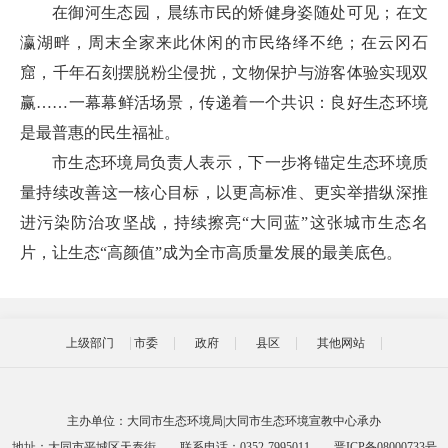
在御河生态园，晨练市民的矫健身姿随处可见；在文
瀛湖畔，周末全家来此休闲的市民络绎不绝；在云冈石
窟，千年石刻摆脱粉尘侵扰，文物保护与游客体验实现双
赢……一幕幕鲜活场景，传递着一个共识：良好生态环境
是最普惠的民生福祉。
市生态环境局负责人表示，下一步将锚定生态环境质
量持续改善这一核心目标，以更高标准、更实举措纵深推
进污染防治攻坚战，持续擦亮“大同蓝”这张城市生态名
片，让生态“高颜值”成为全市高质量发展的最美底色。
上级部门
市委
政府
县区
其他网站
主办单位：大同市生态环境局|大同市生态环境宣教中心承办
地址：大同市平城区天泰街
联系电话：0352-7995011
晋ICP备08000733号