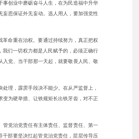
干事创业中磨砺奋斗人生，在为民造福中升华
无妄思保证外无妄动。选人用人，要加强党性
我革命重在治权。要通过持续努力，真正把权
记，我们一切权力都是人民赋予的，必须正确行
从入党、当干部那一天起，就要敬畏人民、敬
决处理，霹雳手段决不能少。在从严监督上，
求变为硬举措、让铁规矩长出铁牙齿，对不正
。管党治党责任有主体责任、监督责任、第一
导干部要坚决扛起管党治党责任，层层传导压