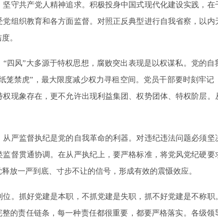
，坚守共产党人精神追求。积极投身中国式现代化建设实践，在
受党组织教育和各方面监督。对照正反典型进行自我省察，以内
洁度。
四风”大多源于特权思想，腐败突出表现是以权谋私。党的自
“纸笼禁虎”，最大限度减少权力寻租空间。党员干部要时刻牢
特权现象存在，更不允许出现利益集团、权势团体、特权阶层。
严监督执纪是党的自我革命的利器。对违纪违法问题必须坚
类监督贯通协调。在从严执纪上，要严格标准，将党风党纪硬要
党释放一严到底、寸步不让的信号，形成有效的震慑效应。
。抓好党建是本职，不抓党建是失职，抓不好党建是不称职
个完整的责任链条，每一种责任都很重要，都要严格落实。各级领