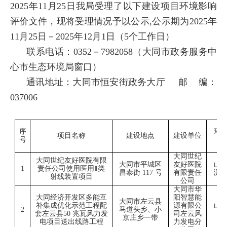
20
25
年
11
月
25日
我局受理了
以下建设
项目环境影响
评价文件，现将受理情况予以公示
,公
示期为
20
25
年
11月25日
－
2025年12月1
日（
5个工作日
）
联系电话：
0352－7982058（大同市
政务
服务中
心市
生态环境局
窗口）
通讯地址：大同市恒安街政务大厅
邮
编：
037006
序
环
项目名称
建设地点
建设单位
号
大同世纪
大同世纪友好医院有限
大同市平城区
友好医院
山
1
责任公司使用医用
Ⅱ类
昌泰街
117 号
有限责任
测
射线装置项目
公司
大同市华
大同经济开发区多能互
阳智慧能
大同市左云县
补集成优化示范工程配
源有限公
山
2
马道头乡、小
套左云县
50 兆瓦风力发
司左云风
京庄乡一带
电项目送出线路工程
力发电分