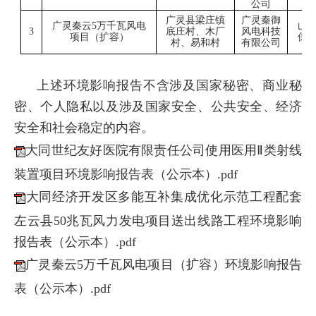
公司
广灵县梁庄镇
广灵秦御
广灵秦云
5万千瓦风电
山
3
底庄村、木厂
风电科技
项目（扩容）
保
村、易和村
有限公司
上述环境影响报告不含涉及国家秘密、商业秘
密、个人隐私以及涉及国家安全、公共安全、经济
安全和社会稳定的内容。
大同世纪友好医院有限责任公司使用医用Ⅱ类射线
装置项目环境影响报告表（公示本）.pdf
大同经济开发区多能互补集成优化示范工程配套
左云县50兆瓦风力发电项目送出线路工程环境影响
报告表（公示本）.pdf
广灵秦云5万千瓦风电项目（扩容）环境影响报告
表（公示本）.pdf