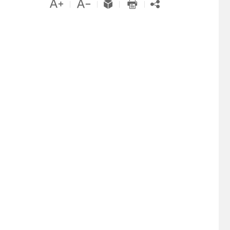





|
|
|
|