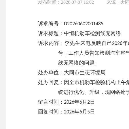
发布时间：
2026-07-07 16:02
来源：
大
诉求编号：
D20260602001485
诉求标题：中恒机动车检测线无网络
诉求内容
：李先生来电反映自己
年
2026
号，工作人员告知检测汽车尾
线无网络的问题。
处办单位：
大同市生态环境局
处办回复
：因全市机动车检验机构上午
统进行优化、升级，现网络处
留言时间：
年
月
日
202
6
6
2
回复时间：
年
月
日
202
6
6
5