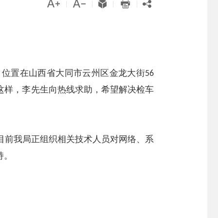





|
|
|
|
，位置在山西省大同市云州区金龙大街
56
这样，李先生向热线求助，希望解决检车
目前我局正组织相关技术人员对网络、系
持。