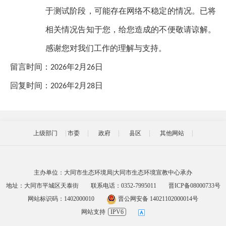
于测试阶段，可能存在网络不稳定的情况。已将
相关情况告知于您，给您造成的不便敬请谅解。
感谢您对我们工作的理解与支持。
留言时间：
年
月
日
202
6
2
26
回复时间：
年
月
日
202
6
2
28
上级部门
市委
政府
县区
其他网站
主办单位：大同市生态环境局|大同市生态环境宣教中心承办
地址：大同市平城区天泰街
联系电话：0352-7995011
晋ICP备08000733号
网站标识码：1402000010
晋公网安备 14021102000014号
网站支持
IPV6