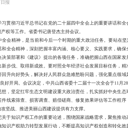
西日报
入学习贯彻习近平总书记在党的二十届四中全会上的重要讲话和
识产权等工作。省委书记唐登杰主持会议。
全会精神，是当前和今后一个时期的重大政治任务。要站在坚定
话和全会精神，深刻把握丰富内涵、核心要义、实践要求，确保
央决策部署和《建议》提出的各项任务，准确把握山西在国家发
出新步伐、取得新成效。要对照全年经济社会发展目标任务，精
济回升向好势头，解决好人民群众急难愁盼问题，强化重点领域
”良好开局。会议决定，中共山西省委十二届十一次全会于11月2
思想，坚定扛牢生态文明建设重大政治责任，扎实抓好中央生态
案件线索筛查、损害调查、赔偿磋商、修复效果评估等工作程序
治攻坚战、推进美丽山西建设提供有力支撑。
记关于知识产权工作的重要论述，围绕国家战略需求，聚焦推动
施知识产权助力转型发展行动，不断提高知识产权创造和转化效