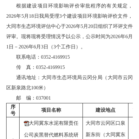
根据建设项目环境影响评价审批程序的有关规定，
202
6
年
5
月
18
日我局受理
3
个建设项目环境影响评价文件，
大同市生态环境评估中心于
2026年5月20日组织了环评文件
评审。现将
现将受理情况予以公示，公示时间为
202
6
年
6
月
1
日－
202
6
年
6月3
日（
3
个工作日）。
联系电话：
0352-
4169915
传
真：
0352-416991
5
通讯地址：大同市生态环境局云冈分局（大同市云冈
区
新泉路北
100米
）
邮
编：
037001
序
建
项目名称
建设地点
号
大同冀东水泥有限责任
大同市云冈区口泉
大
新东街（
大同冀东
东
公司炭黑替代燃料系统研