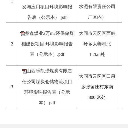
1
水泥有限责任公司
有
发与应用项目环境影响报
厂区内
）
任
告表（公示本）.pdf
大
鼎鑫煤业2万m2环保储煤
大同市云冈区西韩
鑫
2
岭乡太善村北
棚建设项目 环境影响报告
有
表（公示本）.pdf
1.2km处
山西乐凯强煤炭有限责
大同市云冈区口泉
山
任公司煤炭仓储物流项目
凯
3
乡张留庄村东南
炭
责
环境影响报告表（公示
800 米处
本）.pdf