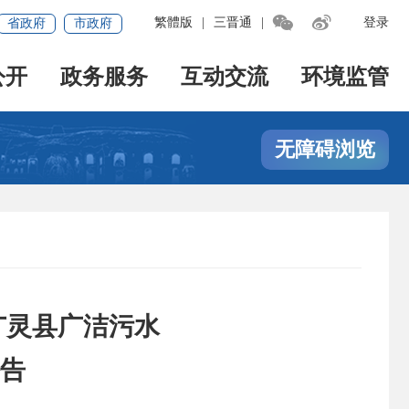


繁體版
|
三晋通
|
登录
省政府
市政府
公开
政务服务
互动交流
环境监管
无障碍浏览
置广灵县广洁污水
告