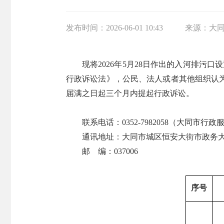
发布时间：
2026-06-01 10:43
来源：
大
现将
202
6
年
5
月
28
日
作
出的入河排污口设
行政诉讼法》，公民、法人或者其他组织认
届满之日起三个月内提起行政诉讼。
联系电话：
0352-7982058（
大同市行政
通讯地址：大同市城区恒安大街市政务
邮
编：
037006
序号