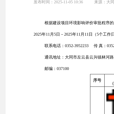
发布时间：
2025-11-05 10:36
来源：
大
根据建设项目环境影响评价审批程序的
202
5
年
11
月
5
日－
202
5
年
11
月
11
日（
5个工作
联系电话：
0352-
3952233
传
真：
035
通讯地址：大同市
左云县云兴镇林河路
邮编：
037
100
序号
（