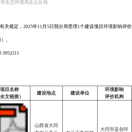
同市生态环境局左云分局
有关规定，
202
5
年
11
月
5
日我
分
局受理
1个
建设项目环境影响评价
日）。
2-
3952211
项目名称
环境影响
建设地点
建设单位
全文链接）
评价机构
山西省大同
大同市蓝创环