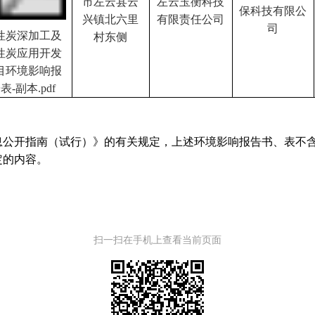
市左云县云
左云玉衡科技
保科技有限公
兴镇北六里
有限责任公司
司
性炭深加工及
村东侧
性炭应用开发
目环境影响报
表-副本.pdf
公开指南（试行）》的有关规定，上述环境影响报告书、表不含
定的内容。
扫一扫在手机上查看当前页面