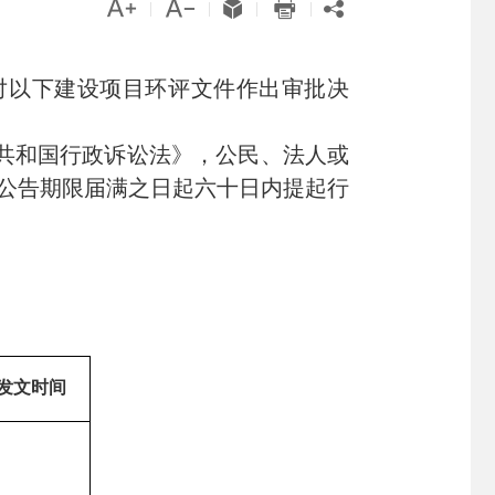





|
|
|
|
对
以下
建设项目环评文件
作出审批决
共和国行政诉讼法》，公民、法人或
公告期限届满之日起六十日内提起行
发文时间