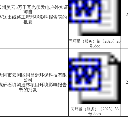
云州昊云
5万千瓦光伏发电户外实证
项目
2
0 kV送出线路工程环境影响报告表的
批复
同环函（服务）辐〔2025〕28
号.doc
大同市云冈区同昌源环保科技有限
公司
2
煤矸石填沟造林项目环境影响报告
书的批复
同环函（服务）〔2025〕56
号.docx